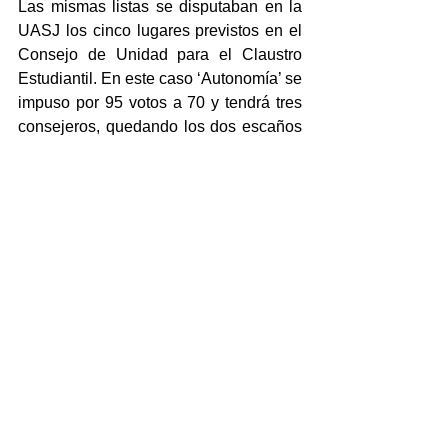
Las mismas listas se disputaban en la 
UASJ los cinco lugares previstos en el 
Consejo de Unidad para el Claustro 
Estudiantil. En este caso ‘Autonomía’ se 
impuso por 95 votos a 70 y tendrá tres 
consejeros, quedando los dos escaños 
restantes para ‘Horizonte Estudiantes’.
En el Cuerpo de Administración y 
Apoyo sólo se presentó la Lista 
Magenta, que obtuvo 25 votos y tendrá 
la representación del sector en el 
Consejo de Unidad. En este caso se 
registraron 6 votos en blanco y 7 nulos.
La Sesión Especial del Consejo de 
Unidad para la toma de posesión  de 
los consejeros que resultaron electos y 
la designación de representantes ante 
la Asamblea Universitaria  se realizará 