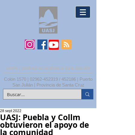
UNPA | UNIDAD ACADÉMICA SAN JULIÁN
Colón 1570 |
02962-452319
/ 452186 | Puerto
San Julián | Provincia de Santa Cruz
28 sept 2022
UASJ: Puebla y Collm
obtuvieron el apoyo de
la comunidad