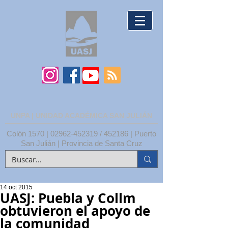
UNPA | UNIDAD ACADÉMICA SAN JULIÁN
Colón 1570 |
02962-452319
/ 452186 | Puerto
San Julián | Provincia de Santa Cruz
14 oct 2015
UASJ: Puebla y Collm
obtuvieron el apoyo de
la comunidad