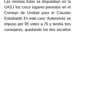
Las mismas listas se disputaban en la 
UASJ los cinco lugares previstos en el 
Consejo de Unidad para el Claustro 
Estudiantil. En este caso ‘Autonomía’ se 
impuso por 95 votos a 70 y tendrá tres 
consejeros, quedando los dos escaños 
restantes para ‘Horizonte Estudiantes’.
En el Cuerpo de Administración y 
Apoyo sólo se presentó la Lista 
Magenta, que obtuvo 25 votos y tendrá 
la representación del sector en el 
Consejo de Unidad. En este caso se 
registraron 6 votos en blanco y 7 nulos.
La Sesión Especial del Consejo de 
Unidad para la toma de posesión  de 
los consejeros que resultaron electos y 
la designación de representantes ante 
la Asamblea Universitaria  se realizará 