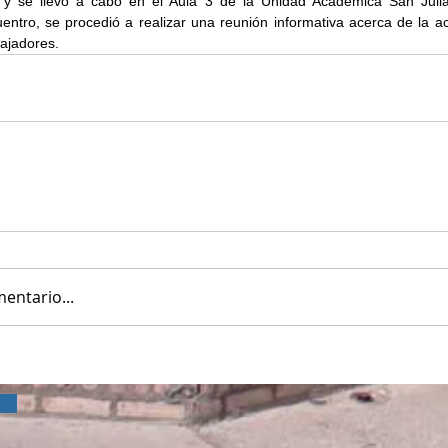
 se llevó a cabo en el Aula 3 de la Unidad Académica San Juliá
uentro, se procedió a realizar una reunión informativa acerca de la act
bajadores.
entario...