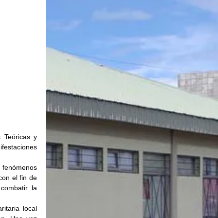
Teóricas y 
festaciones 
s fenómenos 
on el fin de 
combatir la 
aria local 