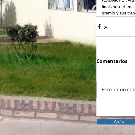
ADIUNPA-UNPA) y
finalizado el enc
gremio y sus tra
Comentarios
Escribir un com
Atrás