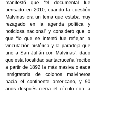
manifestó que “el documental fue 
pensado en 2010, cuando la cuestión 
Malvinas era un tema que estaba muy 
rezagado en la agenda política y 
noticiosa nacional” y consideró que lo 
que “lo que se intentó fue reflejar la 
vinculación histórica y la paradoja que 
une a San Julián con Malvinas”, dado 
que esta localidad santacruceña “recibe 
a partir de 1892 la más masiva oleada 
inmigratoria de colonos malvineros 
hacia el continente americano, y 90 
años después cierra el círculo con la 
partida de las misiones de combate de 
la Fuerza Aérea Argentina”.
Este producto del Laboratorio de 
Medios Audiovisuales de la UASJ, 
realizado especialmente para la 
Televisión Digital y que forma parte del 