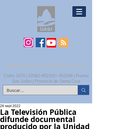
UNPA | UNIDAD ACADÉMICA SAN JULIÁN
Colón 1570 |
02962-452319
/ 452186 | Puerto
San Julián | Provincia de Santa Cruz
28 sept 2022
La Televisión Pública
difunde documental
producido por la Unidad