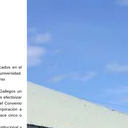
cados en el 
universidad. 
io  
Gallegos un 
efectivizar 
el Convenio 
rporación a 
ace cinco o 
titucional y 