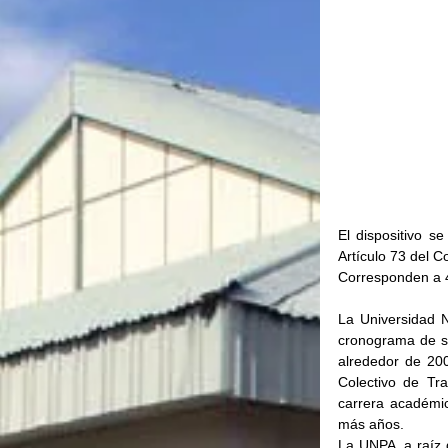
El dispositivo s
Artículo 73 del C
Corresponden a 45
La Universidad N
cronograma de su
alrededor de 20
Colectivo de Tr
carrera académic
más años.
La UNPA, a raíz d