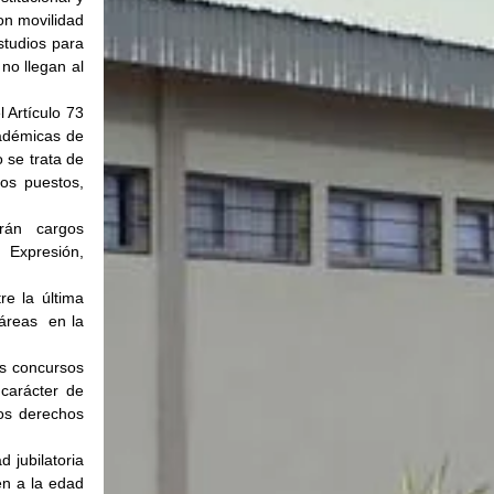
on movilidad 
tudios para 
o llegan al 
Artículo 73 
adémicas de 
se trata de 
s puestos, 
án cargos 
Expresión, 
e la última 
reas  en la 
s concursos 
carácter de 
os derechos 
jubilatoria 
n a la edad 