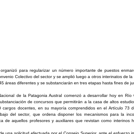
e organizó para regularizar un número importante de puestos enmar
onvenio Colectivo del sector y se amplió luego a otros interinatos de la 
 áreas diferentes y se substanciarán en tres etapas hasta fines de jun
acional de la Patagonia Austral comenzó a desarrollar hoy en Río 
bstanciación de concursos que permitirán a la casa de altos estudios 
0 cargos docentes, en su mayoría comprendidos en el Artículo 73 d
abajo del sector, que ordena disponer los mecanismos para la inco
a de aquellos profesores y auxiliares que revistan como interinos h
e una solicitud efectuada por el Consejo Superior, ante el esfuerzo ins