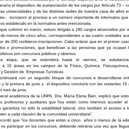
eraría el dispositivo de sustanciación de los cargos por Artículo 73 – c
as universidades y de las distintas sedes de nuestra casa de altos es
es-,  incorporó al proceso a un número importante de interinatos que n
ños establecido en la normativa antes mencionada.
que culminó en marzo, estuvo dirigida a 180 cargos alcanzados por el 
s de menos de cinco años, correspondientes a las cuatro unidades ac
r de 200 recibieron inscripciones. Cabe aclarar que en el primer caso 
dos o promociones, que benefician a las personas que ya ocupan lo
últimos son concursos públicos y abiertos.
a etapa, que se extenderá hasta el viernes, se substanciar
s a 15 áreas en los campos de la Física, Química, Fisicoquímica, 
 y Gestión de  Empresas Turísticas.
ontinuará con un segundo bloque de concursos a desarrollarse entr
la primera de junio y  el dispositivo concluirá con las restantes 15 á
l mes de junio.
neral académica de la UNPA, Dra. María Elena Bain, explicó que esto
os profesores y auxiliares que hoy están como interinos acceder al 
e garantiza no sólo la estabilidad laboral, sino también el acceso a l
isten a cada claustro de la comunidad universitaria”.
recordó que “los docentes que están a cinco  años o menos de la edad 
no participar en los concursos, debiendo retirarse una vez que llegue