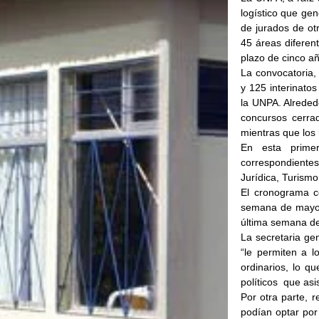
logístico que gen
de jurados de otr
45 áreas diferent
plazo de cinco a
La convocatoria, 
y 125 interinato
la UNPA. Alrededo
concursos cerra
mientras que los 
En esta primer
correspondiente
Jurídica, Turismo
El cronograma c
semana de mayo y 
última semana de
La secretaria ge
“le permiten a l
ordinarios, lo qu
políticos  que as
Por otra parte, 
podían optar por 