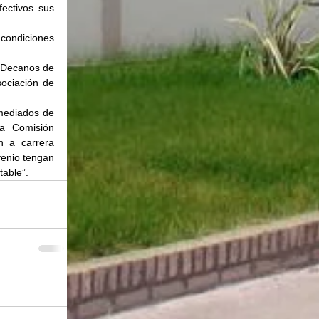
ectivos sus 
condiciones 
 Decanos de 
ociación de 
mediados de 
a Comisión 
 a carrera 
enio tengan 
table”.