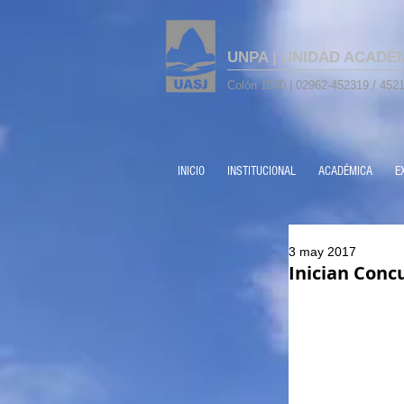
UNPA | UNIDAD ACADÉ
Colón 1570 | 02962-452319 / 4521
INICIO
INSTITUCIONAL
ACADÉMICA
E
3 may 2017
Inician Conc