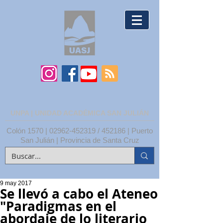
UNPA | UNIDAD ACADÉMICA SAN JULIÁN
Colón 1570 |
02962-452319
/ 452186 | Puerto
San Julián | Provincia de Santa Cruz
9 may 2017
Se llevó a cabo el Ateneo
"Paradigmas en el
abordaje de lo literario