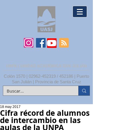
UNPA | UNIDAD ACADÉMICA SAN JULIÁN
Colón 1570 |
02962-452319
/ 452186 | Puerto
San Julián | Provincia de Santa Cruz
18 may 2017
Cifra récord de alumnos
de intercambio en las
aulas de la UNPA