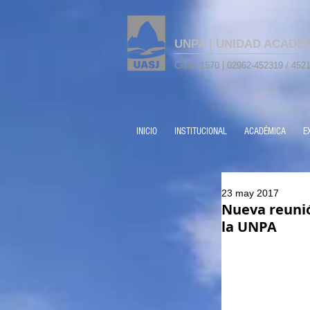
UNPA | UNIDAD ACADÉ
Colón 1570 | 02962-452319 / 4521
INICIO
INSTITUCIONAL
ACADÉMICA
E
23 may 2017
Nueva reunió
la UNPA