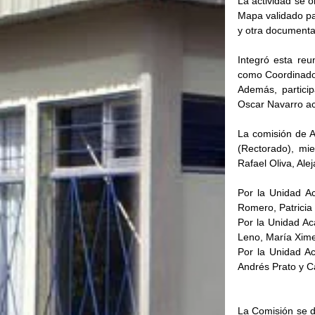
La actividad se o
Mapa validado par
y otra documentac
Integró esta reu
como Coordinador
Además, particip
Oscar Navarro ac
La comisión de A
(Rectorado), mi
Rafael Oliva, Ale
Por la Unidad Ac
Romero, Patricia
Por la Unidad Ac
Leno, María Xime
Por la Unidad Ac
Andrés Prato y C
La Comisión se di