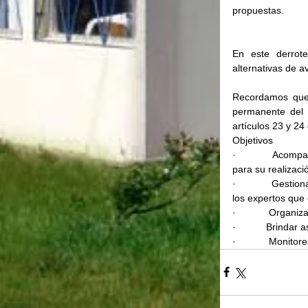
propuestas.
En este derrote
alternativas de a
Recordamos que l
permanente del E
artículos 23 y 24
Objetivos
·            Acom
para su realizaci
·            Gest
los expertos que
·            Organ
·           Brinda
·            Moni