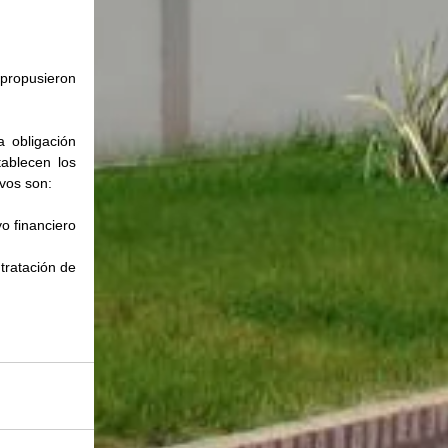
ropusieron 
 obligación 
ablecen los 
ivos son:
o financiero 
tratación de 