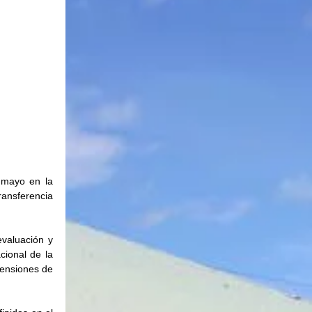
 mayo en la 
nsferencia 
valuación y 
ional de la 
mensiones de 