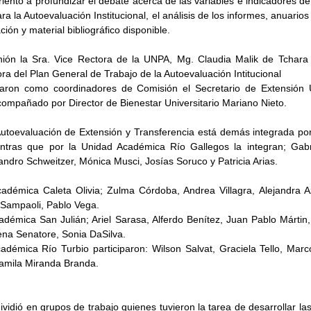
rientó a profundizar el debate acerca de las variables e indicadores def
a la Autoevaluación Institucional, el análisis de los informes, anuarios 
ión y material bibliográfico disponible.
nión la Sra. Vice Rectora de la UNPA, Mg. Claudia Malik de Tchara q
a del Plan General de Trabajo de la Autoevaluación Intitucional
aron como coordinadores de Comisión el Secretario de Extensión Un
ompañado por Director de Bienestar Universitario Mariano Nieto.
utoevaluación de Extensión y Transferencia está demás integrada por
entras que por la Unidad Académica Río Gallegos la integran; Gabr
jandro Schweitzer, Mónica Musci, Josías Soruco y Patricia Arias.
adémica Caleta Olivia; Zulma Córdoba, Andrea Villagra, Alejandra Azp
 Sampaoli, Pablo Vega.
adémica San Julián; Ariel Sarasa, Alferdo Benítez, Juan Pablo Mártin,
na Senatore, Sonia DaSilva.
adémica Río Turbio participaron: Wilson Salvat, Graciela Tello, Marc
amila Miranda Branda.
vidió en grupos de trabajo quienes tuvieron la tarea de desarrollar las