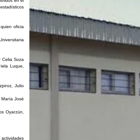
inidos en el 
estadísticos 
uien oficia 
iversitaria 
 Celia Soza 
iela Luque, 
iroz, Julio 
 María José 
os Oyarzún, 
 actividades 