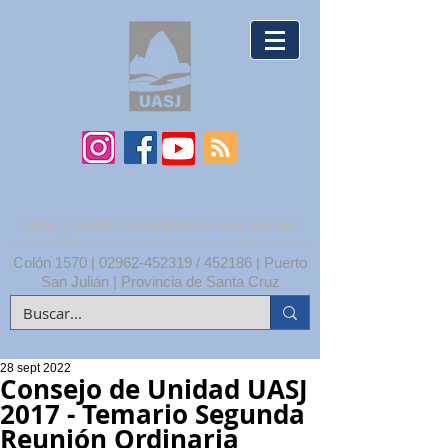
UNPA | UNIDAD ACADÉMICA SAN JULIÁN
Colón 1570 |
02962-452319
/ 452186 | Puerto
San Julián | Provincia de Santa Cruz
28 sept 2022
Consejo de Unidad UASJ
2017 - Temario Segunda
Reunión Ordinaria