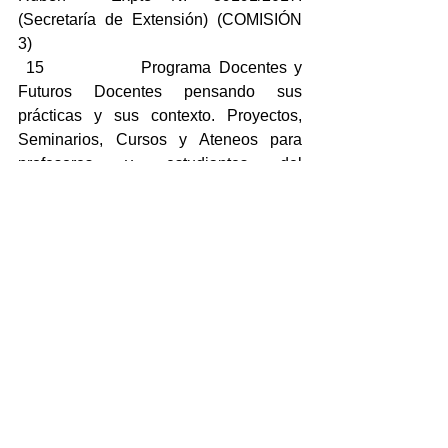
(Secretaría de Extensión) (COMISIÓN 
3)
 15             Programa Docentes y 
Futuros Docentes pensando sus 
prácticas y sus contexto. Proyectos, 
Seminarios, Cursos y Ateneos para 
profesores y estudiantes del 
profesorado. Pedido de desafectación 
de la Mg. Valeria Bedacarraxt. 
Propuesta de designación Lic. Raquel 
Barrionuevo.  Expte 38557/2014. 
(Secretaría de Extensión) (COMISIÓN 
3)
 16             Proyecto de Extensión 
“Educación, Identidad y Migración. 
Aportes desde enfoques psicosociales 
y socio culturales”. Solicitud de la Dra. 
Paola Valdemarin incorporación como 