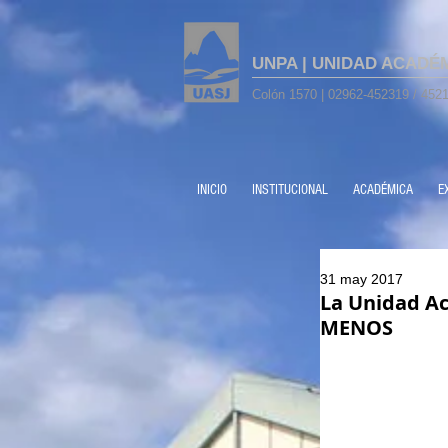
UNPA | UNIDAD ACADÉ
Colón 1570 | 02962-452319 / 4521
INICIO
INSTITUCIONAL
ACADÉMICA
E
31 may 2017
La Unidad Ac
MENOS