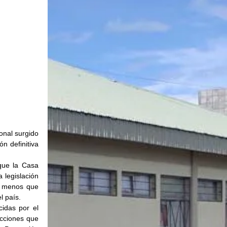
nal surgido 
 definitiva 
ue la Casa 
legislación 
a menos que 
l país.
idas por el 
cciones que 