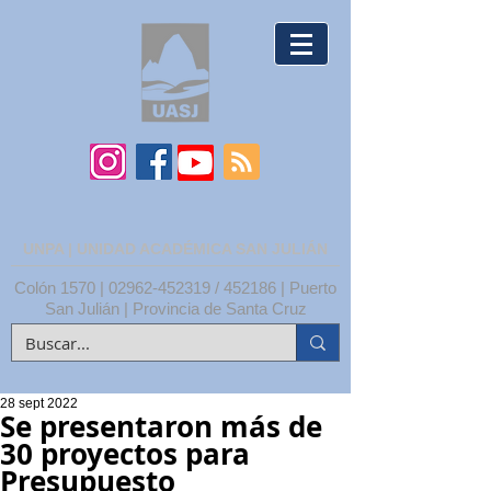
UNPA | UNIDAD ACADÉMICA SAN JULIÁN
Colón 1570 |
02962-452319
/ 452186 | Puerto
San Julián | Provincia de Santa Cruz
28 sept 2022
Se presentaron más de
30 proyectos para
Presupuesto