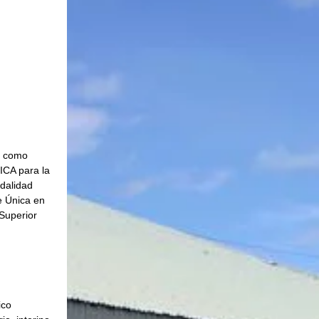
e como 
CA para la 
alidad 
e Única en 
Superior 
 
ico 