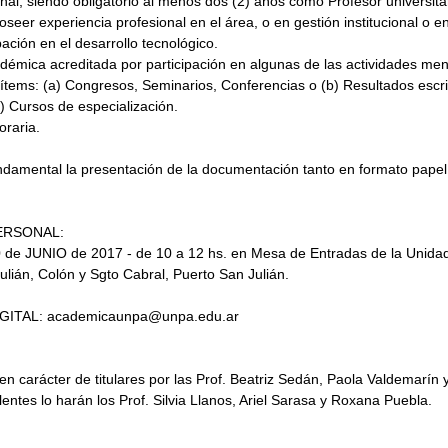
nal; siendo obligatorio al menos dos (2) años como Profesor universitari
seer experiencia profesional en el área, o en gestión institucional o e
ipación en el desarrollo tecnológico.
adémica acreditada por participación en algunas de las actividades me
 ítems: (a) Congresos, Seminarios, Conferencias o (b) Resultados escri
c) Cursos de especialización.
oraria.
undamental la presentación de la documentación tanto en formato pape
ERSONAL:
0 de JUNIO de 2017 - de 10 a 12 hs. en Mesa de Entradas de la Unida
lián, Colón y Sgto Cabral, Puerto San Julián.
GITAL: academicaunpa@unpa.edu.ar
en carácter de titulares por las Prof. Beatriz Sedán, Paola Valdemarín y
ntes lo harán los Prof. Silvia Llanos, Ariel Sarasa y Roxana Puebla.