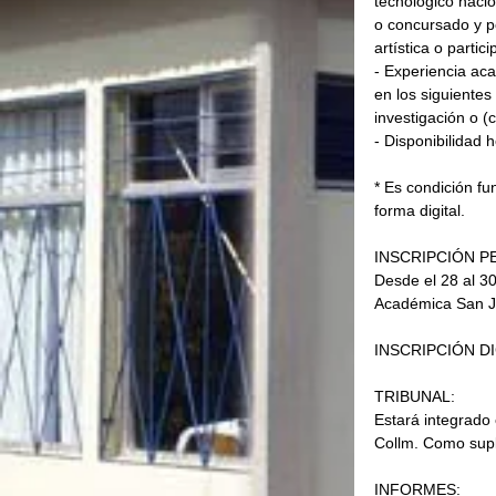
tecnológico nacio
o concursado y po
artística o partic
- Experiencia ac
en los siguientes
investigación o (
- Disponibilidad h
* Es condición f
forma digital.
INSCRIPCIÓN P
Desde el 28 al 3
Académica San Ju
INSCRIPCIÓN DI
TRIBUNAL:
Estará integrado 
Collm. Como suple
INFORMES: