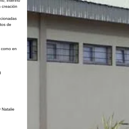
o, interino 
n creación 
ncionadas 
tos de 
l como en 
d 
 Natalie 