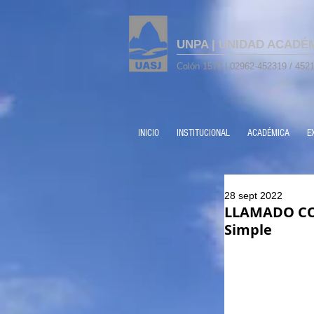
UNPA | UNIDAD ACADÉ
Colón 1570 | 02962-452319 / 4521
INICIO
INSTITUCIONAL
ACADÉMICA
E
28 sept 2022
LLAMADO COB
Simple