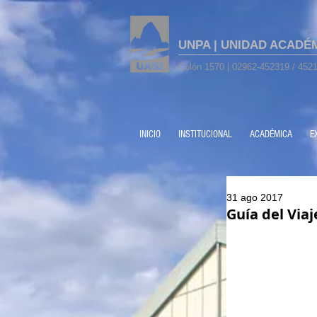
UNPA | UNIDAD ACADÉ
Colón 1570 | 02962-452319 / 4521
INICIO
INSTITUCIONAL
ACADÉMICA
E
31 ago 2017
Guía del Via