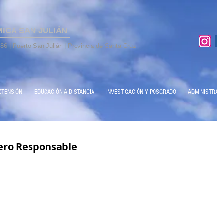
MICA SAN JULIÁN
86 | Puerto San Julián | Provincia de Santa Cruz
XTENSIÓN
EDUCACIÓN A DISTANCIA
INVESTIGACIÓN Y POSGRADO
ADMINISTR
jero Responsable