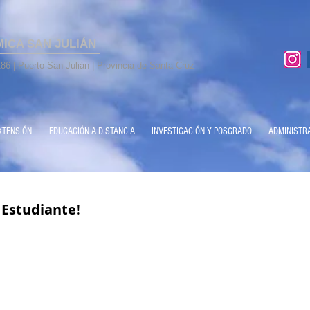
MICA SAN JULIÁN
86 | Puerto San Julián | Provincia de Santa Cruz
XTENSIÓN
EDUCACIÓN A DISTANCIA
INVESTIGACIÓN Y POSGRADO
ADMINISTR
l Estudiante!