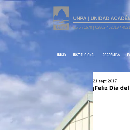
UNPA | UNIDAD ACADÉ
Colón 1570 | 02962-452319 / 4521
INICIO
INSTITUCIONAL
ACADÉMICA
E
21 sept 2017
¡Feliz Día de