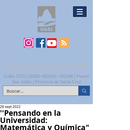
UNPA | UNIDAD ACADÉMICA SAN JULIÁN
Colón 1570 |
02962-452319
/ 452186 | Puerto
San Julián | Provincia de Santa Cruz
28 sept 2022
''Pensando en la
Universidad:
Matemática y Química"