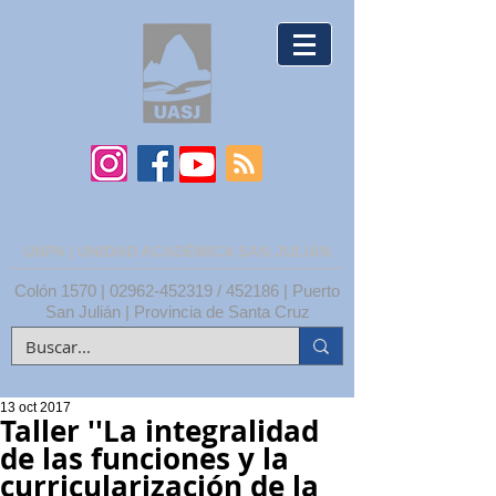
UNPA | UNIDAD ACADÉMICA SAN JULIÁN
Colón 1570 |
02962-452319
/ 452186 | Puerto
San Julián | Provincia de Santa Cruz
13 oct 2017
Taller ''La integralidad
de las funciones y la
curricularización de la