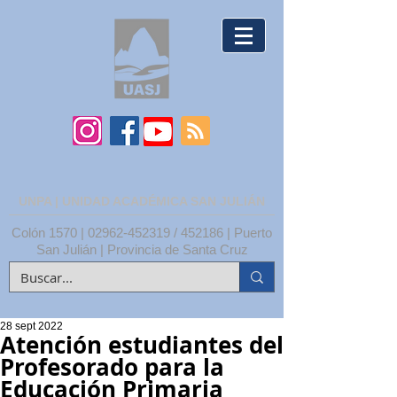
UNPA | UNIDAD ACADÉMICA SAN JULIÁN
Colón 1570 |
02962-452319
/ 452186 | Puerto
San Julián | Provincia de Santa Cruz
28 sept 2022
Atención estudiantes del
Profesorado para la
Educación Primaria