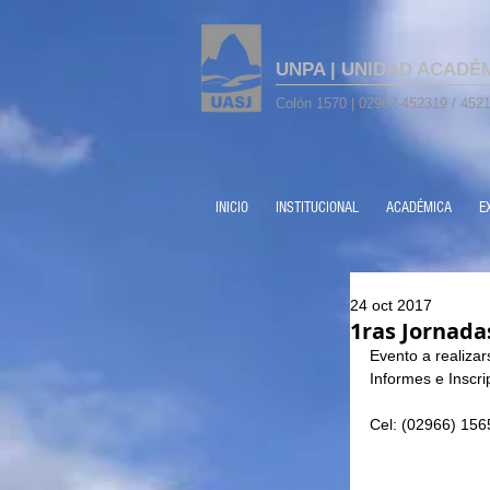
UNPA | UNIDAD ACADÉ
Colón 1570 | 02962-452319 / 4521
INICIO
INSTITUCIONAL
ACADÉMICA
E
24 oct 2017
1ras Jornadas
Evento a realiza
Informes e Inscr
Cel: (02966) 15