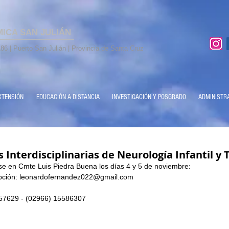
MICA SAN JULIÁN
86 | Puerto San Julián | Provincia de Santa Cruz
XTENSIÓN
EDUCACIÓN A DISTANCIA
INVESTIGACIÓN Y POSGRADO
ADMINISTR
 Interdisciplinarias de Neurología Infantil y 
rse en Cmte Luis Piedra Buena los días 4 y 5 de noviembre:
ipción: leonardofernandez022@gmail.com
657629 - (02966) 15586307