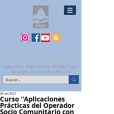
UNPA | UNIDAD ACADÉMICA SAN JULIÁN
Colón 1570 |
02962-452319
/ 452186 | Puerto
San Julián | Provincia de Santa Cruz
26 oct 2017
Curso ''Aplicaciones
Prácticas del Operador
Socio Comunitario con