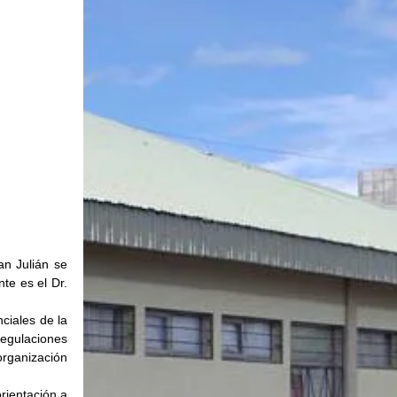
n Julián se 
te es el Dr. 
iales de la 
egulaciones 
organización 
rientación a 