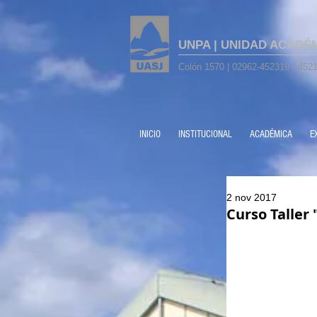
UNPA | UNIDAD ACADÉ
Colón 1570 | 02962-452319 / 4521
INICIO
INSTITUCIONAL
ACADÉMICA
E
2 nov 2017
Curso Taller