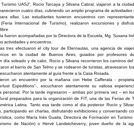
 Turismo UASJ”, Rocío Tarcaya y Silvana Cabral, viajaron a la ciuda
anecieron cuatro días, cubriendo un amplio programa de actividades 
ara ellas. Las estudiantes tuvieron encuentros con representantes 
 (Feria Internacional de Turismo), realizaron excursiones y disfru
ibre.
ía fueron acompañadas por la Directora de la Escuela, Mg. Susana Iné
us actividades y encuentros.
as tres efectuaron el city tour de Eternautas, una agencia de viaje
ricos en la ciudad de Buenos Aires, guiados por profesores de 
n día soleado y de calor, Rocío y Silvana recorrieron los caminos del
aron el barrio de San Telmo y se rodearon de turistas, atravesaron los
escucharon atentamente al guía frente a la Casa Rosada.
vieron un encuentro por la mañana con Hebe Cafferata - propietari
rlust Expeditions”-, escucharon atentamente su valiosa experienci
da personal. Por la tarde ingresaron – ambas por primera vez – en los
ural preparados para la organización de FIT, una de las Ferias de 
mérica Latina. Tanto esa tarde como el día posterior Rocío y Silvan
, participando en charlas, disfrutando exhibiciones y conversando con
turística, como María Inés Guaita, Directora de Formación en Turism
Turismo de Nación) o Hervé Landetcheverry, joven dueño de la age