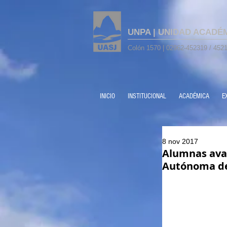
UNPA | UNIDAD ACADÉ
Colón 1570 | 02962-452319 / 4521
INICIO
INSTITUCIONAL
ACADÉMICA
E
8 nov 2017
Alumnas avan
Autónoma de