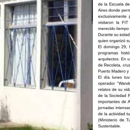
de la Escuela de
Aires donde perm
exclusivamente p
visitaron la FIT
merecido tiempo l
Durante su estad
quien organizó s
El domingo 29, l
programas histó
arquitectos. En u
de Recoleta, cruz
Puerto Madero y 
El día lunes tu
operador “Wande
relatos de su vi
de la Sociedad R
importantes de A
jornadas intensas
de la actividad 
(Ministerio de 
Sustentable.