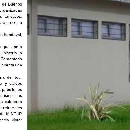
d de Buenos 
organizadas 
turísticos, 
taron de un 
s Sandoval, 
s que opera 
historia o 
 Cementerio 
 puentes de 
a del tour 
a y cálidos 
 pabellones 
Turismo más 
a cubrieron 
 referentes 
o de MINTUR 
ncia Mater 