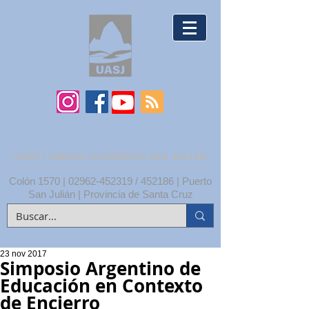
UNPA | UNIDAD ACADÉMICA SAN JULIÁN
Colón 1570 |
02962-452319
/ 452186 | Puerto
San Julián | Provincia de Santa Cruz
23 nov 2017
Simposio Argentino de
Educación en Contexto
de Encierro