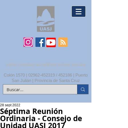
UNPA | UNIDAD ACADÉMICA SAN JULIÁN
Colón 1570 |
02962-452319
/ 452186 | Puerto
San Julián | Provincia de Santa Cruz
28 sept 2022
Séptima Reunión
Ordinaria - Consejo de
Unidad UASJ 2017