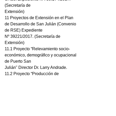
(Secretaría de
Extensión)
11 Proyectos de Extensión en el Plan 
de Desarrollo de San Julián (Convenio 
de RSE) Expediente
Nº 39221/2017. (Secretaría de 
Extensión)
11.1 Proyecto “Relevamiento socio-
económico, demográfico y ocupacional 
de Puerto San
Julián" Director Dr. Larry Andrade.
11.2 Proyecto “Producción de 
Materiales y Capacitación para el 
mejoramiento del servicio de
información al turista”. Director: Prof. 
Ariel Sarasa.
12 PJI 29/D069 "La educación y la 
democracia como moral y crítica en la 