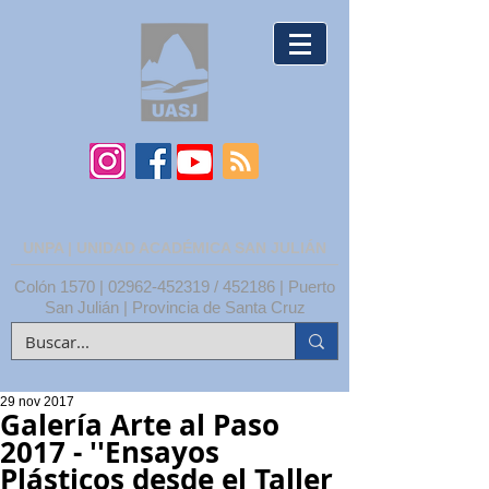
UNPA | UNIDAD ACADÉMICA SAN JULIÁN
Colón 1570 |
02962-452319
/ 452186 | Puerto
San Julián | Provincia de Santa Cruz
29 nov 2017
Galería Arte al Paso
2017 - ''Ensayos
Plásticos desde el Taller