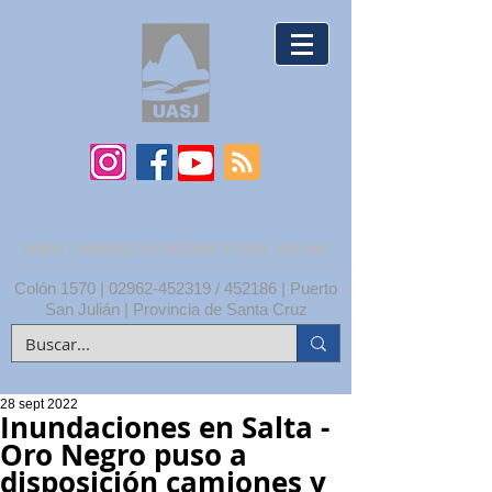
UNPA | UNIDAD ACADÉMICA SAN JULIÁN
Colón 1570 |
02962-452319
/ 452186 | Puerto
San Julián | Provincia de Santa Cruz
28 sept 2022
Inundaciones en Salta -
Oro Negro puso a
disposición camiones y