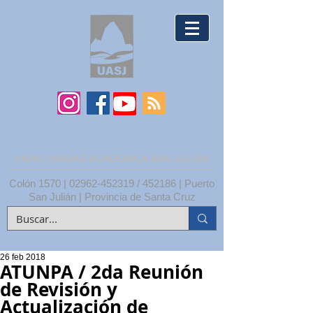
UNPA | UNIDAD ACADÉMICA SAN JULIÁN
Colón 1570 |
02962-452319
/ 452186 | Puerto
San Julián | Provincia de Santa Cruz
26 feb 2018
ATUNPA / 2da Reunión
de Revisión y
Actualización de