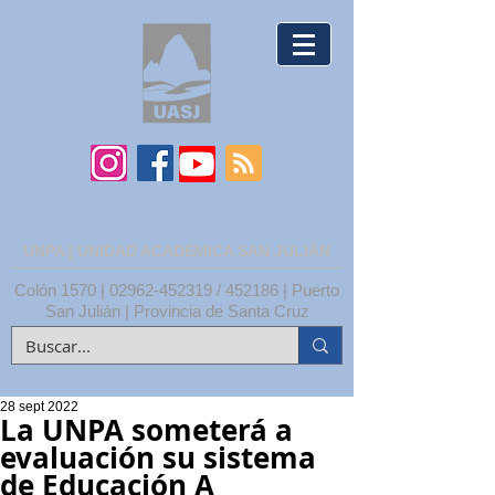
UNPA | UNIDAD ACADÉMICA SAN JULIÁN
Colón 1570 |
02962-452319
/ 452186 | Puerto
San Julián | Provincia de Santa Cruz
28 sept 2022
La UNPA someterá a
evaluación su sistema
de Educación A