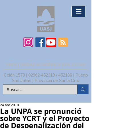
UNPA | UNIDAD ACADÉMICA SAN JULIÁN
Colón 1570 |
02962-452319
/ 452186 | Puerto
San Julián | Provincia de Santa Cruz
24 abr 2018
La UNPA se pronunció
sobre YCRT y el Proyecto
de Despenalización del