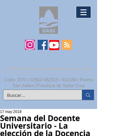
UNPA | UNIDAD ACADÉMICA SAN JULIÁN
Colón 1570 |
02962-452319
/ 452186 | Puerto
San Julián | Provincia de Santa Cruz
17 may 2018
Semana del Docente
Universitario - La
elección de la Docencia