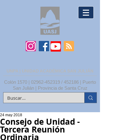
UNPA | UNIDAD ACADÉMICA SAN JULIÁN
Colón 1570 |
02962-452319
/ 452186 | Puerto
San Julián | Provincia de Santa Cruz
24 may 2018
Consejo de Unidad -
Tercera Reunión
Ordinaria