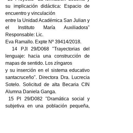
su implicación didáctica: Espacio de 
encuentro y vinculación
entre la Unidad Académica San Julian y 
el Instituto María Auxiliadora" 
Responsable: Lic.
Eva Ramallo. Expte Nº 39414/2018. 
  14 PJI 29/D068 "Trayectorias del 
lenguaje: hacia una construcción de 
mapas de sentido. Los zíngaros
y su inserción en el sistema educativo 
santacruceño". Directora Dra. Lucrecia 
Sotelo. Solicitud de alta Becaria CIN 
Alumna Daniela Ganga.
 15 PI 29/D082 "Dramática social y 
subjetiva en una población pequeña, 
aislada y de continuos movimientos 
migratorios. El caso de los pobladores 
de nacionalidad boliviana en SJ". 