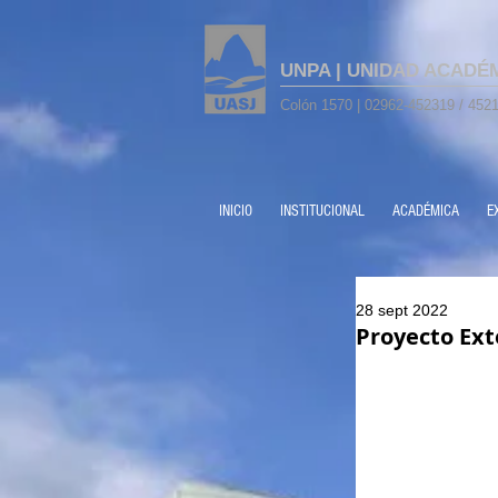
UNPA | UNIDAD ACADÉ
Colón 1570 | 02962-452319 / 4521
INICIO
INSTITUCIONAL
ACADÉMICA
E
28 sept 2022
Proyecto Ext