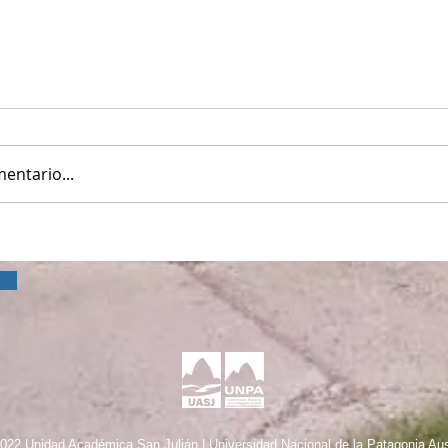
entario...
022 Unidad Académica San Julián | Universidad Nacional de la Patagonia Aus