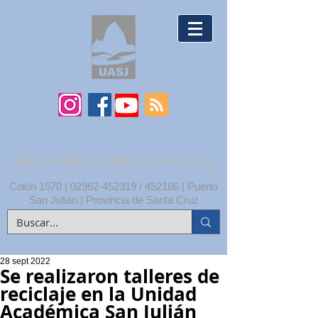
UNPA | UNIDAD ACADÉMICA SAN JULIÁN
Colón 1570 |
02962-452319
/ 452186 | Puerto
San Julián | Provincia de Santa Cruz
28 sept 2022
Se realizaron talleres de
reciclaje en la Unidad
Académica San Julián