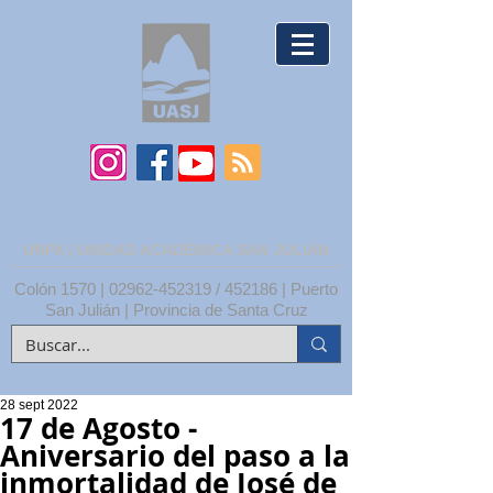
UNPA | UNIDAD ACADÉMICA SAN JULIÁN
Colón 1570 |
02962-452319
/ 452186 | Puerto
San Julián | Provincia de Santa Cruz
28 sept 2022
17 de Agosto -
Aniversario del paso a la
inmortalidad de José de