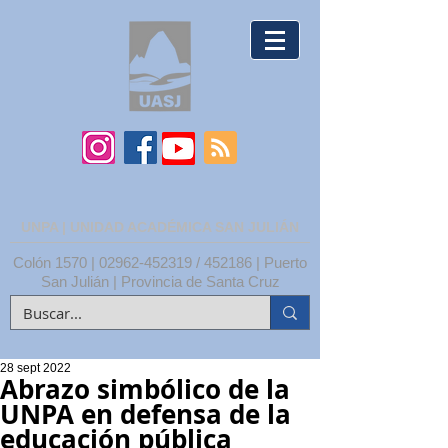
UNPA | UNIDAD ACADÉMICA SAN JULIÁN
Colón 1570 |
02962-452319
/ 452186 | Puerto
San Julián | Provincia de Santa Cruz
28 sept 2022
Abrazo simbólico de la
UNPA en defensa de la
educación pública