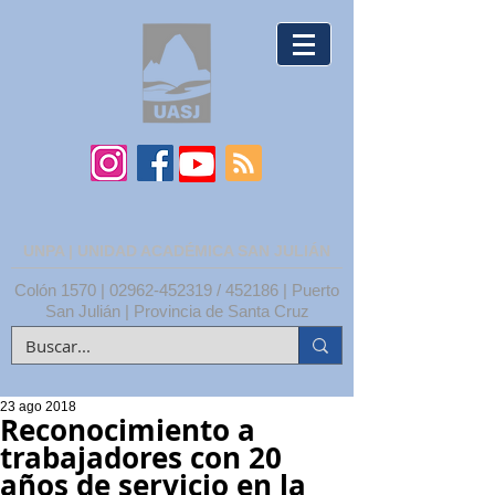
UNPA | UNIDAD ACADÉMICA SAN JULIÁN
Colón 1570 |
02962-452319
/ 452186 | Puerto
San Julián | Provincia de Santa Cruz
23 ago 2018
Reconocimiento a
trabajadores con 20
años de servicio en la