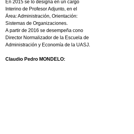
En 2015 se lo designa en un cargo 
Interino de Profesor Adjunto, en el 
Área: Administración, Orientación:  
Sistemas de Organizaciones.
A partir de 2016 se desempeña cono 
Director Normalizador de la Escuela de 
Administración y Economía de la UASJ.
Claudio Pedro MONDELO:
Licenciado en Psicologia, egresado de 
la Universidad Nacional de La Plata.
Ingresa a la Unidad Académica, en 
agosto de 1998, para cubrir, en ese 
momento, el dictado de  las 
asignaturas “Psicologia General” y “ 
Psicopedagogia” de las carreras 
Profesorados en Nivel Primario y 
Profesorado en Nivel Inicial.
En el año 2005 dicto la asignatura “ 