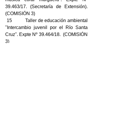
39.463/17. (Secretaría de Extensión). 
(COMISIÓN 3)
 15          Taller de educación ambiental 
"Intercambio juvenil por el Río Santa 
Cruz". Expte Nº 39.464/18.  (COMISIÓN 
3)
 16          Proyecto de Extensión: 
Promoción y Educación para la salud 
en las comunidad educativas. Expte Nº 
39.470/18.  (Secretaría de Extensión). 
(COMISIÓN 3)
 17          Proyecto: “Cómo hacer 
competitivo nuestro emprendimiento”. 
Expte N.º 39394/2018. (Secretaría de 
Extensión/Vinculación Tecnológica y 
seguimiento de proyectos). (COMISIÓN 
3)
 18          Seminario de Posgrado “Teoría 