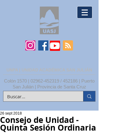
UNPA | UNIDAD ACADÉMICA SAN JULIÁN
Colón 1570 |
02962-452319
/ 452186 | Puerto
San Julián | Provincia de Santa Cruz
26 sept 2018
Consejo de Unidad -
Quinta Sesión Ordinaria