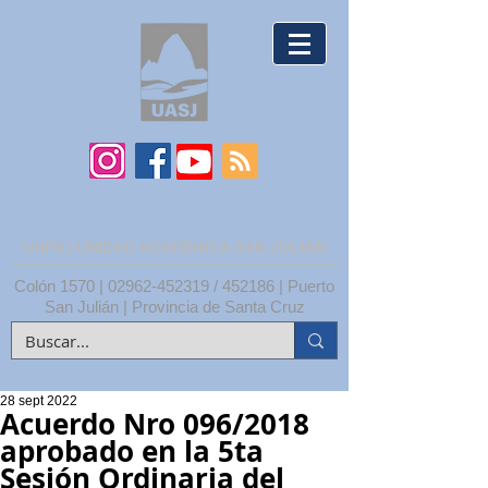
UNPA | UNIDAD ACADÉMICA SAN JULIÁN
Colón 1570 |
02962-452319
/ 452186 | Puerto
San Julián | Provincia de Santa Cruz
28 sept 2022
Acuerdo Nro 096/2018
aprobado en la 5ta
Sesión Ordinaria del