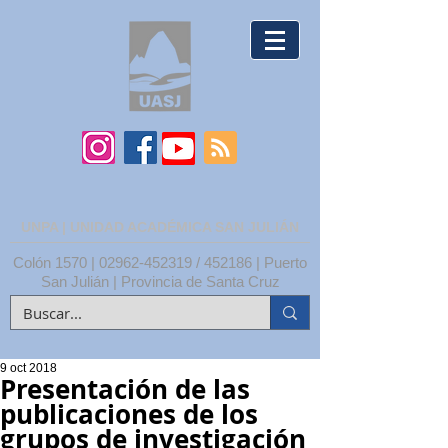
UNPA | UNIDAD ACADÉMICA SAN JULIÁN
Colón 1570 |
02962-452319
/ 452186 | Puerto
San Julián | Provincia de Santa Cruz
9 oct 2018
Presentación de las
publicaciones de los
grupos de investigación