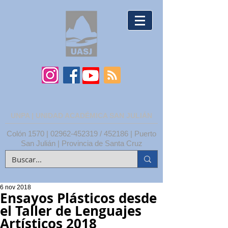
UNPA | UNIDAD ACADÉMICA SAN JULIÁN
Colón 1570 |
02962-452319
/ 452186 | Puerto
San Julián | Provincia de Santa Cruz
6 nov 2018
Ensayos Plásticos desde
el Taller de Lenguajes
Artísticos 2018