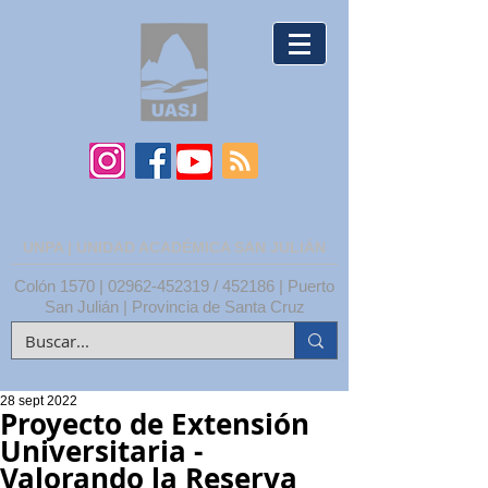
UNPA | UNIDAD ACADÉMICA SAN JULIÁN
Colón 1570 |
02962-452319
/ 452186 | Puerto
San Julián | Provincia de Santa Cruz
28 sept 2022
Proyecto de Extensión
Universitaria -
Valorando la Reserva