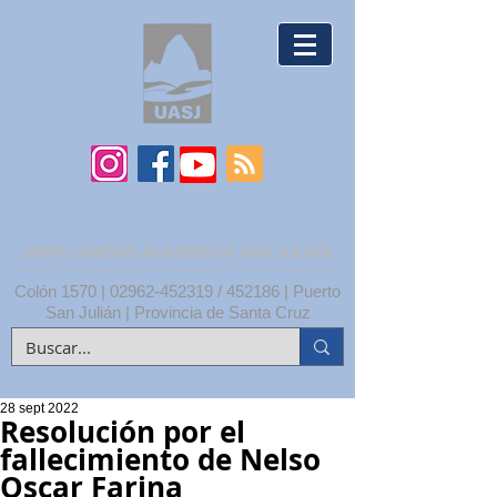
UNPA | UNIDAD ACADÉMICA SAN JULIÁN
Colón 1570 |
02962-452319
/ 452186 | Puerto
San Julián | Provincia de Santa Cruz
28 sept 2022
Resolución por el
fallecimiento de Nelso
Oscar Farina