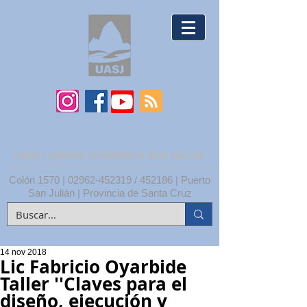
UNPA | UNIDAD ACADÉMICA SAN JULIÁN
Colón 1570 |
02962-452319
/ 452186 | Puerto
San Julián | Provincia de Santa Cruz
14 nov 2018
Lic Fabricio Oyarbide
Taller ''Claves para el
diseño, ejecución y