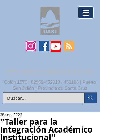
UNPA | UNIDAD ACADÉMICA SAN JULIÁN
Colón 1570 |
02962-452319
/ 452186 | Puerto
San Julián | Provincia de Santa Cruz
28 sept 2022
''Taller para la
Integración Académico
Institucional''