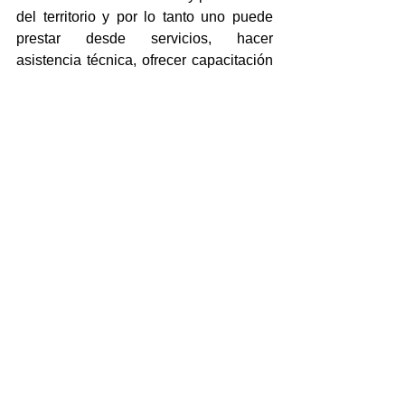
del territorio y por lo tanto uno puede 
prestar desde servicios, hacer 
asistencia técnica, ofrecer capacitación 
y ofrecer innovaciones de distinto tipo”, 
expresó finalmente la capacitadora.