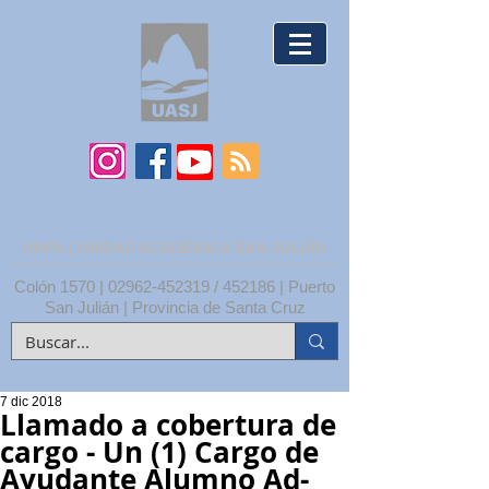
UNPA | UNIDAD ACADÉMICA SAN JULIÁN
Colón 1570 |
02962-452319
/ 452186 | Puerto
San Julián | Provincia de Santa Cruz
7 dic 2018
Llamado a cobertura de
cargo - Un (1) Cargo de
Ayudante Alumno Ad-