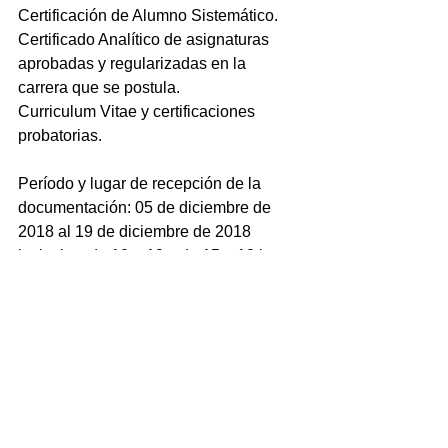
Certificación de Alumno Sistemático.
Certificado Analítico de asignaturas 
aprobadas y regularizadas en la 
carrera que se postula.
Curriculum Vitae y certificaciones 
probatorias.
Período y lugar de recepción de la 
documentación: 05 de diciembre de 
2018 al 19 de diciembre de 2018 
inclusive, de 10 a 12 y de 15 a 18 hs. 
en el Área de Acceso y Permanencia / 
Bienestar Estudiantil de la Unidad 
Académica San Julián (Colón y 
Sargento Cabral, Pto. San Julián - CP 
9310).
Fecha probable de la entrevista: día y 
horario a confirmar telefónicamente con 