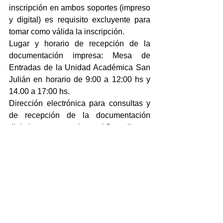
inscripción en ambos soportes (impreso 
y digital) es requisito excluyente para 
tomar como válida la inscripción.
Lugar y horario de recepción de la 
documentación impresa: Mesa de 
Entradas de la Unidad Académica San 
Julián en horario de 9:00 a 12:00 hs y 
14.00 a 17:00 hs.
Dirección electrónica para consultas y 
de recepción de la documentación 
digital: a recepcionuasj@gmail.com, 
apoyoacademicouasj@gmail.com, 
indicando en el asunto: Área 
Pedagogía.
No se recibirá documentación en 
horario y fecha posterior al 8 de febrero 
de 2019 a las 17 hs.
Comisión Evaluadora: María Fernanda 
Juarros, Valeria de los Ángeles 