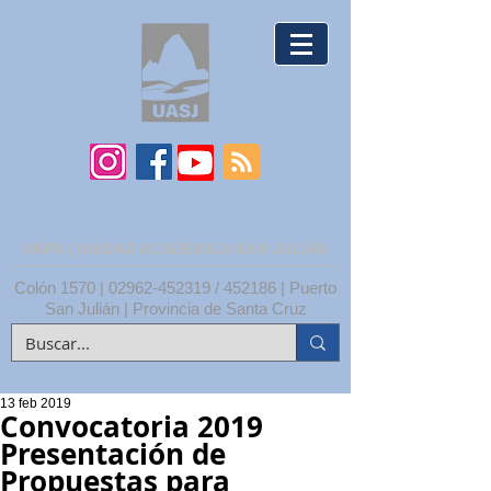
UNPA | UNIDAD ACADÉMICA SAN JULIÁN
Colón 1570 |
02962-452319
/ 452186 | Puerto
San Julián | Provincia de Santa Cruz
13 feb 2019
Convocatoria 2019
Presentación de
Propuestas para