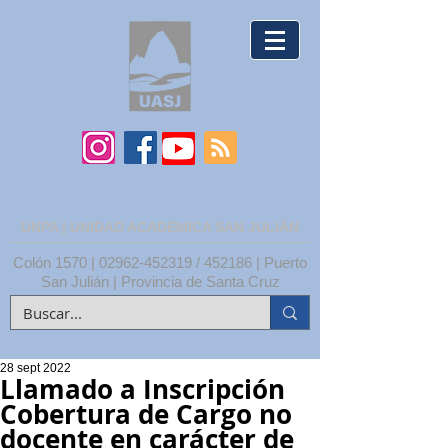
UNPA | UNIDAD ACADÉMICA SAN JULIÁN
Colón 1570 |
02962-452319
/ 452186 | Puerto
San Julián | Provincia de Santa Cruz
28 sept 2022
Llamado a Inscripción
Cobertura de Cargo no
docente en carácter de