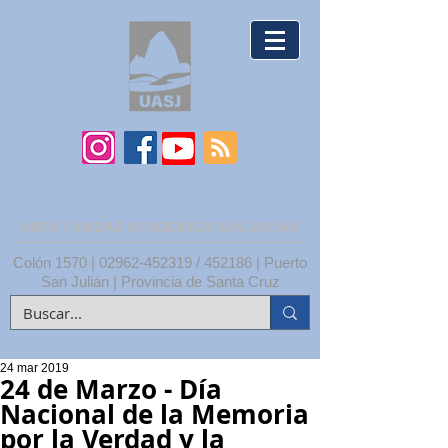
UNPA | UNIDAD ACADÉMICA SAN JULIÁN
Colón 1570 |
02962-452319
/ 452186 | Puerto
San Julián | Provincia de Santa Cruz
24 mar 2019
24 de Marzo - Día
Nacional de la Memoria
por la Verdad y la