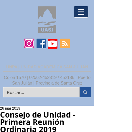
UNPA | UNIDAD ACADÉMICA SAN JULIÁN
Colón 1570 |
02962-452319
/ 452186 | Puerto
San Julián | Provincia de Santa Cruz
26 mar 2019
Consejo de Unidad -
Primera Reunión
Ordinaria 2019