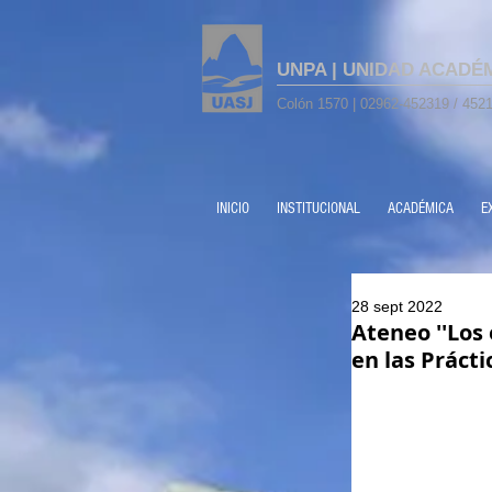
UNPA | UNIDAD ACADÉ
Colón 1570 | 02962-452319 / 4521
INICIO
INSTITUCIONAL
ACADÉMICA
E
28 sept 2022
Ateneo ''Los
en las Prácti